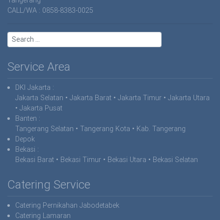
CALL/WA : 0858-8383-0025
Service Area
DKI Jakarta
:
Jakarta Selatan • Jakarta Barat • Jakarta Timur • Jakarta Utara
• Jakarta Pusat
Banten :
Tangerang Selatan • Tangerang Kota • Kab. Tangerang
Depok
Bekasi
:
Bekasi Barat • Bekasi Timur • Bekasi Utara • Bekasi Selatan
Catering Service
Catering Pernikahan Jabodetabek
Catering Lamaran