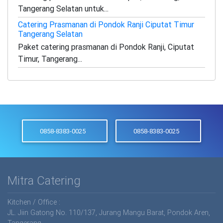
Tangerang Selatan untuk...
Catering Prasmanan di Pondok Ranji Ciputat Timur
Tangerang Selatan
Paket catering prasmanan di Pondok Ranji, Ciputat
Timur, Tangerang...
0858-8383-0025
0858-8383-0025
Mitra Catering
Kitchen / Office :
JL. Jiin Gatong No. 110/137, Jurang Mangu Barat, Pondok Aren,
Tangerang