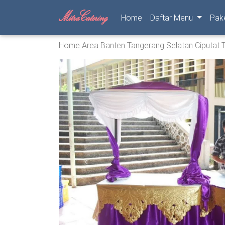
(current)
Home
Daftar Menu
Pak
Home
Area
Banten
Tangerang Selatan
Ciputat 
Previous