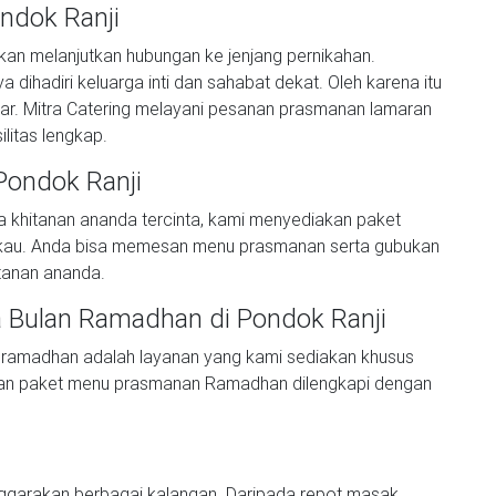
ondok Ranji
an melanjutkan hubungan ke jenjang pernikahan.
ihadiri keluarga inti dan sahabat dekat. Oleh karena itu
r. Mitra Catering melayani pesanan prasmanan lamaran
litas lengkap.
 Pondok Ranji
a khitanan ananda tercinta, kami menyediakan paket
ngkau. Anda bisa memesan menu prasmanan serta gubukan
tanan ananda.
a Bulan Ramadhan di Pondok Ranji
ramadhan adalah layanan yang kami sediakan khusus
kan paket menu prasmanan Ramadhan dilengkapi dengan
nggarakan berbagai kalangan. Daripada repot masak