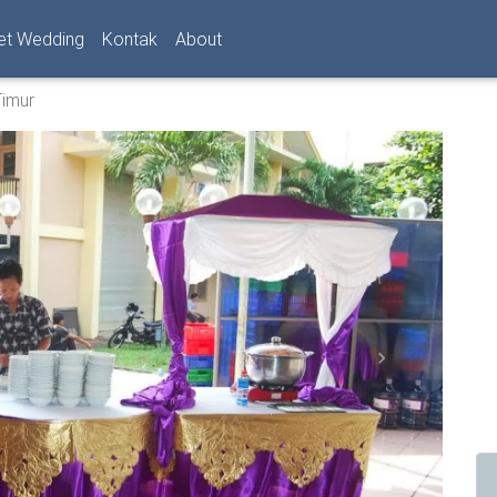
et Wedding
Kontak
About
Timur
Next