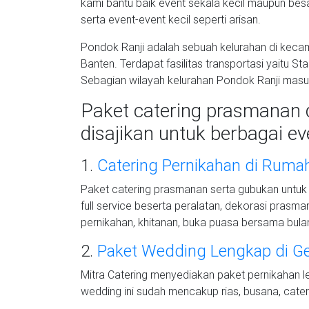
kami bantu baik event sekala kecil maupun besa
serta event-event kecil seperti arisan.
Pondok Ranji adalah sebuah kelurahan di kecam
Banten. Terdapat fasilitas transportasi yaitu S
Sebagian wilayah kelurahan Pondok Ranji mas
Paket catering prasmanan d
disajikan untuk berbagai eve
1.
Catering Pernikahan di Rum
Paket catering prasmanan serta gubukan untuk
full service beserta peralatan, dekorasi prasm
pernikahan, khitanan, buka puasa bersama bulan 
2.
Paket Wedding Lengkap di 
Mitra Catering menyediakan paket pernikahan 
wedding ini sudah mencakup rias, busana, cater