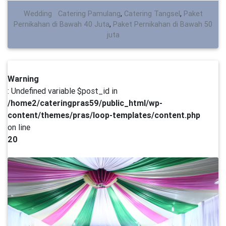
Wedding
Catering Pamulang
,
Catering Tangsel
,
Paket
Pernikahan di Bawah 40 Juta
,
Paket Pernikahan di Bawah 50
juta
Warning
: Undefined variable $post_id in
/home2/cateringpras59/public_html/wp-
content/themes/pras/loop-templates/content.php
on line
20