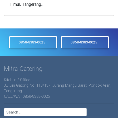
Timur, Tangerang...
0858-8383-0025
0858-8383-0025
Mitra Catering
Kitchen / Office :
JL. Jiin Gatong No. 110/137, Jurang Mangu Barat, Pondok Aren,
Tangerang
CALL/WA : 0858-8383-0025