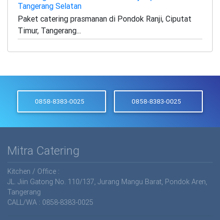
Tangerang Selatan
Paket catering prasmanan di Pondok Ranji, Ciputat
Timur, Tangerang...
0858-8383-0025
0858-8383-0025
Mitra Catering
Kitchen / Office :
JL. Jiin Gatong No. 110/137, Jurang Mangu Barat, Pondok Aren,
Tangerang
CALL/WA : 0858-8383-0025