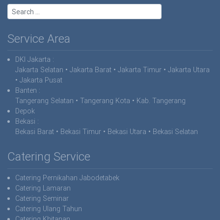
Service Area
DKI Jakarta
:
Jakarta Selatan • Jakarta Barat • Jakarta Timur • Jakarta Utara
• Jakarta Pusat
Banten :
Tangerang Selatan • Tangerang Kota • Kab. Tangerang
Depok
Bekasi
:
Bekasi Barat • Bekasi Timur • Bekasi Utara • Bekasi Selatan
Catering Service
Catering Pernikahan Jabodetabek
Catering Lamaran
Catering Seminar
Catering Ulang Tahun
Catering Khitanan